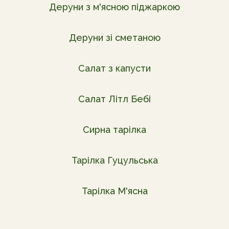
Деруни з м'ясною піджаркою
Деруни зі сметаною
Салат з капусти
Салат Літл Бебі
Сирна тарілка
Тарілка Гуцульська
Тарілка М'ясна