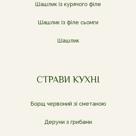
Шашлик із курячого філе
Шашлик із філе сьомги
Шашлик
СТРАВИ КУХНІ
Борщ червоний зі сметаною
Деруни з грибами