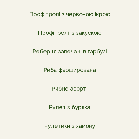
Профітролі з червоною ікрою
Профітролі із закускою
Реберця запечені в гарбузі
Риба фарширована
Рибне асорті
Рулет з буряка
Рулетики з хамону