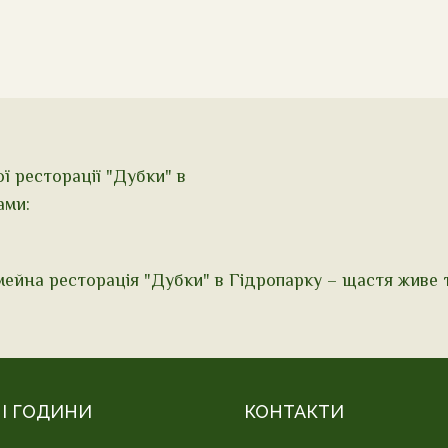
ої ресторації "Дубки" в
ами:
мейна ресторація "Дубки" в Гідропарку – щастя живе 
І ГОДИНИ
КОНТАКТИ