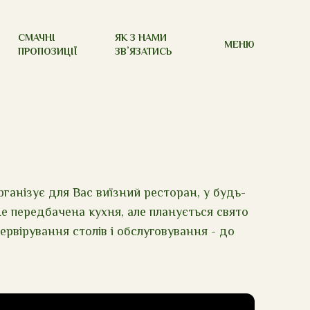
СМАЧНІ
ЯК З НАМИ
МЕНЮ
ПРОПОЗИЦІЇ
ЗВʼЯЗАТИСЬ
рганізує для Вас виїзний ресторан, у будь-
е не передбачена кухня, але планується свято
сервірування столів і обслуговування - до