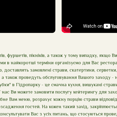
в, фуршетів, пікніків, а також у тому випадку, якщо Ви
і ми в найкоротші терміни організуємо для Вас рестор
 доставлять замовлені страви, скатертини, серветки,
, а також проведуть обслуговування Вашого заходу - 
убки" в Гідропарку - це смачна кухня, вишукані страв
У нас Ви можете замовити послугу кейтерингу для захо
бне Вам меню, розрахує кожну порцію страви відповід
озсадження гостей. На кожен такий захід, закріплюєть
консультувати Вас з усіх питань, що стосуються пров